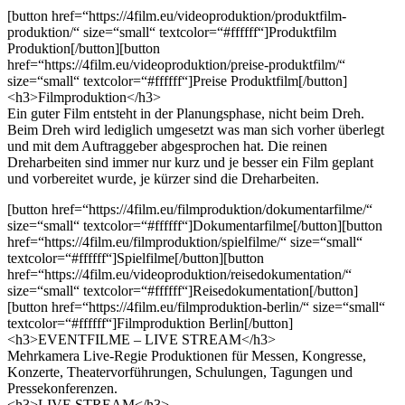
[button href=“https://4film.eu/videoproduktion/produktfilm-
produktion/“ size=“small“ textcolor=“#ffffff“]Produktfilm
Produktion[/button][button
href=“https://4film.eu/videoproduktion/preise-produktfilm/“
size=“small“ textcolor=“#ffffff“]Preise Produktfilm[/button]
<h3>Filmproduktion</h3>
Ein guter Film entsteht in der Planungsphase, nicht beim Dreh.
Beim Dreh wird lediglich umgesetzt was man sich vorher überlegt
und mit dem Auftraggeber abgesprochen hat. Die reinen
Dreharbeiten sind immer nur kurz und je besser ein Film geplant
und vorbereitet wurde, je kürzer sind die Dreharbeiten.
[button href=“https://4film.eu/filmproduktion/dokumentarfilme/“
size=“small“ textcolor=“#ffffff“]Dokumentarfilme[/button][button
href=“https://4film.eu/filmproduktion/spielfilme/“ size=“small“
textcolor=“#ffffff“]Spielfilme[/button][button
href=“https://4film.eu/videoproduktion/reisedokumentation/“
size=“small“ textcolor=“#ffffff“]Reisedokumentation[/button]
[button href=“https://4film.eu/filmproduktion-berlin/“ size=“small“
textcolor=“#ffffff“]Filmproduktion Berlin[/button]
<h3>EVENTFILME – LIVE STREAM</h3>
Mehrkamera Live-Regie Produktionen für Messen, Kongresse,
Konzerte, Theatervorführungen, Schulungen, Tagungen und
Pressekonferenzen.
<h3>LIVE STREAM</h3>