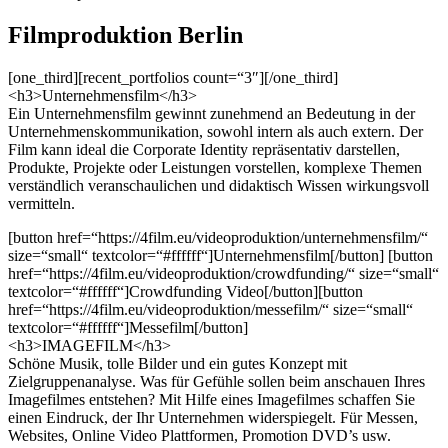
Filmproduktion Berlin
[one_third][recent_portfolios count=“3″][/one_third]
<h3>Unternehmensfilm</h3>
Ein Unternehmensfilm gewinnt zunehmend an Bedeutung in der
Unternehmenskommunikation, sowohl intern als auch extern. Der
Film kann ideal die Corporate Identity repräsentativ darstellen,
Produkte, Projekte oder Leistungen vorstellen, komplexe Themen
verständlich veranschaulichen und didaktisch Wissen wirkungsvoll
vermitteln.
[button href=“https://4film.eu/videoproduktion/unternehmensfilm/“
size=“small“ textcolor=“#ffffff“]Unternehmensfilm[/button] [button
href=“https://4film.eu/videoproduktion/crowdfunding/“ size=“small“
textcolor=“#ffffff“]Crowdfunding Video[/button][button
href=“https://4film.eu/videoproduktion/messefilm/“ size=“small“
textcolor=“#ffffff“]Messefilm[/button]
<h3>IMAGEFILM</h3>
Schöne Musik, tolle Bilder und ein gutes Konzept mit
Zielgruppenanalyse. Was für Gefühle sollen beim anschauen Ihres
Imagefilmes entstehen? Mit Hilfe eines Imagefilmes schaffen Sie
einen Eindruck, der Ihr Unternehmen widerspiegelt. Für Messen,
Websites, Online Video Plattformen, Promotion DVD’s usw.